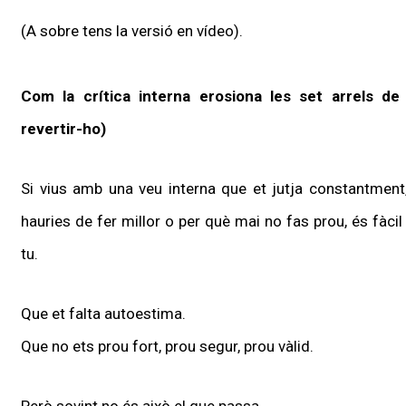
(A sobre tens la versió en vídeo).
Com la crítica interna erosiona les set arrels d
revertir-ho)
Si vius amb una veu interna que et jutja constantmen
hauries de fer millor o per què mai no fas prou, és fàci
tu.
Que et falta autoestima.
Que no ets prou fort, prou segur, prou vàlid.
Però sovint no és això el que passa.