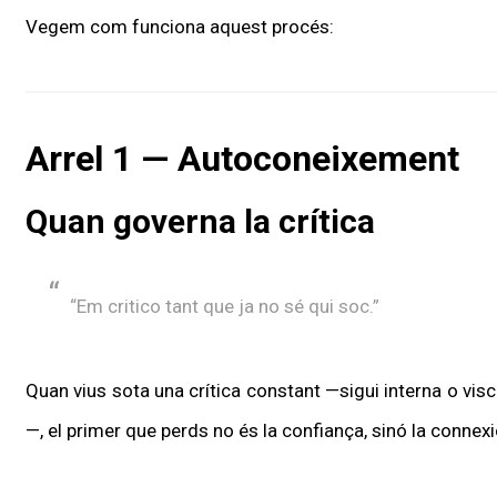
Vegem com funciona aquest procés:
Arrel 1 — Autoconeixement
Quan governa la crítica
“Em critico tant que ja no sé qui soc.”
Quan vius sota una crítica constant —sigui interna o visc
—, el primer que perds no és la confiança, sinó la connex