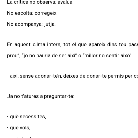
La crítica no observa: avalua.
No escolta: corregeix.
No acompanya: jutja.
En aquest clima intern, tot el que apareix dins teu pass
prou”, “jo no hauria de ser així” o “millor no sentir això”.
I així, sense adonar-te’n, deixes de donar-te permís per co
Ja no t’atures a preguntar-te:
• què necessites,
• què vols,