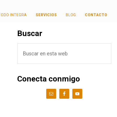
TODO INTEGRA
SERVICIOS
BLOG
CONTACTO
Barra
Buscar
lateral
Buscar
principal
en
esta
web
Conecta conmigo