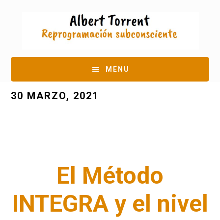
Saltar
Saltar
al
a
contenido
la
principal
barra
MENU
lateral
30 MARZO, 2021
principal
El Método
INTEGRA y el nivel