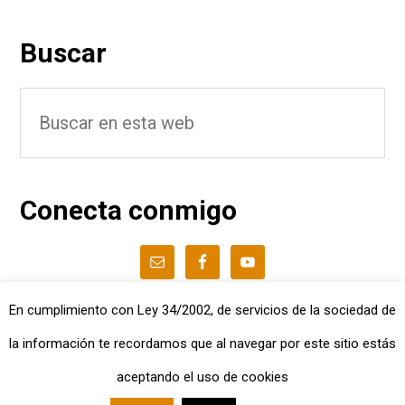
Barra
Buscar
lateral
Buscar
principal
en
esta
web
Conecta conmigo
En cumplimiento con Ley 34/2002, de servicios de la sociedad de
la información te recordamos que al navegar por este sitio estás
© 2026 ALBERT TORRENT ·
AVISO LEGAL
·
POLÍTICA
aceptando el uso de cookies
DE COOKIES
·
POLÍTICA DE PRIVACIDAD
· TODOS LOS